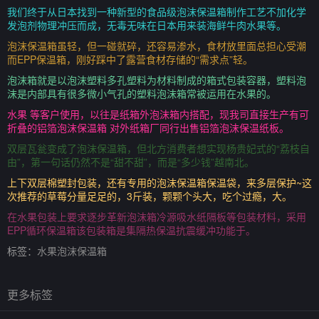
我们终于从日本找到一种新型的食品级泡沫保温箱制作工艺不加化学
发泡剂物理冲压而成，无毒无味在日本用来装海鲜牛肉水果等。
泡沫保温箱虽轻，但一碰就碎，还容易渗水，食材放里面总担心受潮
而EPP保温箱，刚好踩中了露营食材存储的“需求点”轻。
泡沫箱就是以泡沫塑料多孔塑料为材料制成的箱式包装容器，塑料泡
沫是内部具有很多微小气孔的塑料泡沫箱常被运用在水果的。
水果 等客户使用，以往是纸箱外泡沫箱内搭配，现我司直接生产有可
折叠的铝箔泡沫保温箱 对外纸箱厂同行出售铝箔泡沫保温纸板。
双层瓦瓮变成了泡沫保温箱，但北方消费者想实现杨贵妃式的“荔枝自
由”，第一句话仍然不是“甜不甜”，而是“多少钱”越南北。
上下双层棉塑封包装，还有专用的泡沫保温箱保温袋，来多层保护~这
次推荐的草莓分量足足的，3斤装，颗颗个头大，吃个过瘾，大。
在水果包装上要求逐步革新泡沫箱冷源吸水纸隔板等包装材料，采用
EPP循环保温箱该包装箱是集隔热保温抗震缓冲功能于。
标签：
水果泡沫保温箱
更多标签