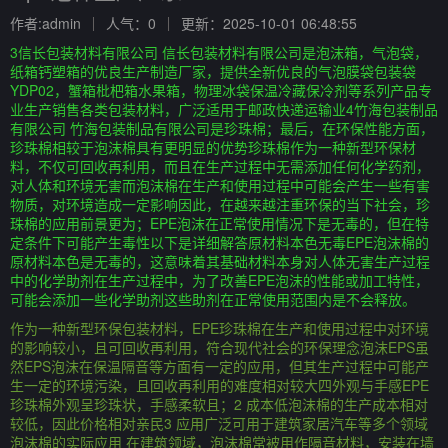
作者:admin
人气：0
更新：2025-10-01 06:48:55
3信长包装材料有限公司 信长包装材料有限公司是泡沫箱，气泡袋，
纸箱钙塑箱的优良生产制造厂家，提供全新优良的气泡膜袋包装袋
YDP02，蟹箱枇杷箱水果箱，物理冰袋保温冷藏保冷剂等系列产品专
业生产销售各类包装材料，广泛适用于邮政快递运输业4竹海包装制品
有限公司 竹海包装制品有限公司是珍珠棉；最后，在环保性能方面，
珍珠棉相较于泡沫棉具有更明显的优势珍珠棉作为一种新型环保材
料，不仅可回收再利用，而且在生产过程中无需添加任何化学药剂，
对人体和环境无害而泡沫棉在生产和使用过程中可能会产生一些有害
物质，对环境造成一定影响因此，在越来越注重环保的当下社会，珍
珠棉的应用前景更为；EPE泡沫在正常使用情况下是无毒的，但在特
定条件下可能产生毒性以下是详细解答原材料本色无毒EPE泡沫棉的
原材料本色是无毒的，这意味着其基础材料本身对人体无害生产过程
中的化学助剂在生产过程中，为了改善EPE泡沫的性能或加工特性，
可能会添加一些化学助剂这些助剂在正常使用范围内是不会释放。
作为一种新型环保包装材料，EPE珍珠棉在生产和使用过程中对环境
的影响较小，且可回收再利用，符合现代社会的环保理念泡沫EPS虽
然EPS泡沫在保温隔音等方面有一定的应用，但其生产过程中可能产
生一定的环境污染，且回收再利用的难度相对较大四外观与手感EPE
珍珠棉外观呈珍珠状，手感柔软且；2 成本低泡沫棉的生产成本相对
较低，因此价格相对亲民3 应用广泛可用于建筑家居汽车等多个领域
泡沫棉的实际应用 在建筑领域，泡沫棉常被用作隔音材料，安装在墙