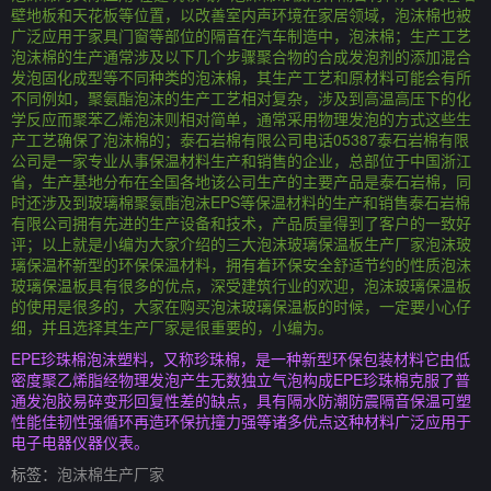
壁地板和天花板等位置，以改善室内声环境在家居领域，泡沫棉也被
广泛应用于家具门窗等部位的隔音在汽车制造中，泡沫棉；生产工艺
泡沫棉的生产通常涉及以下几个步骤聚合物的合成发泡剂的添加混合
发泡固化成型等不同种类的泡沫棉，其生产工艺和原材料可能会有所
不同例如，聚氨酯泡沫的生产工艺相对复杂，涉及到高温高压下的化
学反应而聚苯乙烯泡沫则相对简单，通常采用物理发泡的方式这些生
产工艺确保了泡沫棉的；泰石岩棉有限公司电话05387泰石岩棉有限
公司是一家专业从事保温材料生产和销售的企业，总部位于中国浙江
省，生产基地分布在全国各地该公司生产的主要产品是泰石岩棉，同
时还涉及到玻璃棉聚氨酯泡沫EPS等保温材料的生产和销售泰石岩棉
有限公司拥有先进的生产设备和技术，产品质量得到了客户的一致好
评；以上就是小编为大家介绍的三大泡沫玻璃保温板生产厂家泡沫玻
璃保温杯新型的环保保温材料，拥有着环保安全舒适节约的性质泡沫
玻璃保温板具有很多的优点，深受建筑行业的欢迎，泡沫玻璃保温板
的使用是很多的，大家在购买泡沫玻璃保温板的时候，一定要小心仔
细，并且选择其生产厂家是很重要的，小编为。
EPE珍珠棉泡沫塑料，又称珍珠棉，是一种新型环保包装材料它由低
密度聚乙烯脂经物理发泡产生无数独立气泡构成EPE珍珠棉克服了普
通发泡胶易碎变形回复性差的缺点，具有隔水防潮防震隔音保温可塑
性能佳韧性强循环再造环保抗撞力强等诸多优点这种材料广泛应用于
电子电器仪器仪表。
标签：
泡沫棉生产厂家