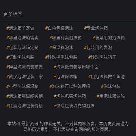
更多标签
#
泡沫箱子定做
#
白色包装泡沫
#
专业泡沫箱
#
哪里泡沫箱售卖
#
哪里有卖泡沫箱
#
装菜用的泡沫箱
#
包装泡沫箱定制
#
保温箱泡沫
#
包装用的发泡
#
订制泡沫包装
#
珍珠棉泡沫包装
#
珍珠泡沫箱子
#
异型泡沫包装定做
#
泡沫纸包装是用哪个面
#
武汉泡沫包装厂家
#
泡沫保温箱
#
用泡沫箱做个鱼池
#
小型泡沫保温箱
#
泡沫箱可以种碗莲吗
#
泡沫包装
#
泡沫箱哪里能买到
#
泡沫包装泡沫箱
#
用泡沫箱做船
#
红酒泡沫包装价格
#
快递包装填充物泡沫
本站和 最新资讯 的作者无关，不对其内容负责。本历史页面谨为
网络历史索引，不代表被查询网站的即时页面。