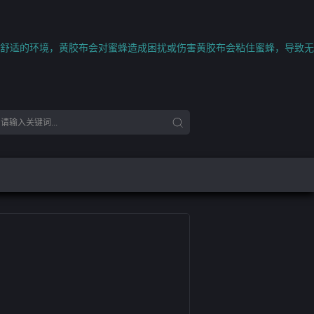
舒适的环境，黄胶布会对蜜蜂造成困扰或伤害黄胶布会粘住蜜蜂，导致无