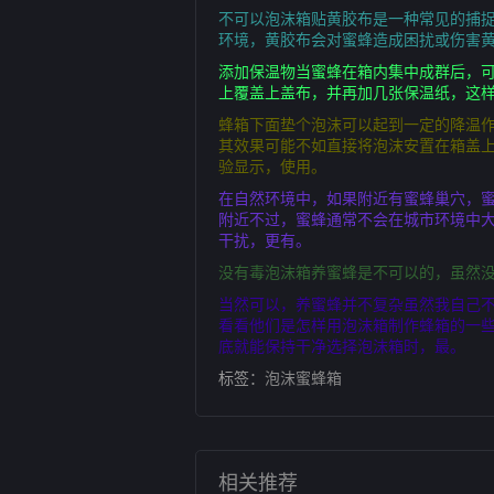
不可以泡沫箱贴黄胶布是一种常见的捕
环境，黄胶布会对蜜蜂造成困扰或伤害
添加保温物当蜜蜂在箱内集中成群后，
上覆盖上盖布，并再加几张保温纸，这
蜂箱下面垫个泡沫可以起到一定的降温
其效果可能不如直接将泡沫安置在箱盖
验显示，使用。
在自然环境中，如果附近有蜜蜂巢穴，
附近不过，蜜蜂通常不会在城市环境中
干扰，更有。
没有毒泡沫箱养蜜蜂是不可以的，虽然
当然可以，养蜜蜂并不复杂虽然我自己
看看他们是怎样用泡沫箱制作蜂箱的一
底就能保持干净选择泡沫箱时，最。
标签：
泡沫蜜蜂箱
相关推荐