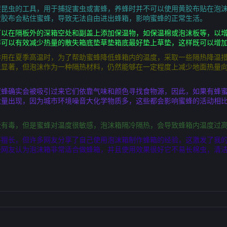
捉昆虫的工具，用于捕捉害虫或害蜂，养蜂时并不可以使用黄胶布贴在泡
黄胶布会粘住蜜蜂，导致无法自由进出蜂箱，影响蜜蜂的正常生活。
可以在隔板外的深箱空处和副盖上添加保温物，如保温棉或泡沫板等，以
样可以有效减少热量的散失箱底垫草垫箱底最好垫上草垫，这样既可以增
作用在夏季高温时，为了帮助蜜蜂降低蜂箱内的温度，采取一些隔热降温
上显著，但泡沫作为一种隔热材料，仍然能够在一定程度上减少地面热量
蜜蜂确实会被吸引过来它们依靠气味和颜色寻找食物源，因此，如果有蜂
大量出现，因为城市环境噪音大化学物质多，这些都会影响蜜蜂的活动相
没有毒，但是蜜蜂对温度很敏感，泡沫箱隔冷隔热，会导致蜂箱内温度过
不擅长，但许多网友分享了自己使用泡沫箱制作蜂箱的经验，这激发了我
些网友认为泡沫箱非常适合做蜂箱，并且使用效果很好它不易长棉虫，清