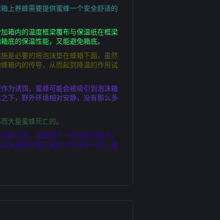
沫箱上养蜂需要提供蜜蜂一个安全舒适的
增加箱内的温度框梁覆布与保温纸在框梁
加箱底的保温性能，又能避免箱底。
措施是必要的将泡沫垫在蜂箱下面，虽然
向蜂箱内的传导，从而起到降温的作用试
蜜作为诱饵，蜜蜂可能会被吸引到泡沫箱
比之下，野外环境相对安静，没有那么多
高而大量蜜蜂死亡的。
的兴趣今天，我整理了一些网友的技巧，
洁起来也很方便只需用小块湿布一擦，箱